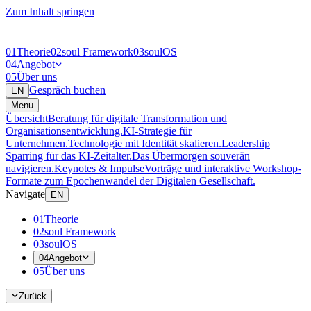
Zum Inhalt springen
01
Theorie
02
soul Framework
03
soulOS
04
Angebot
05
Über uns
Gespräch buchen
EN
Menu
Übersicht
Beratung für digitale Transformation und
Organisationsentwicklung.
KI-Strategie für
Unternehmen.
Technologie mit Identität skalieren.
Leadership
Sparring für das KI-Zeitalter.
Das Übermorgen souverän
navigieren.
Keynotes & Impulse
Vorträge und interaktive Workshop-
Formate zum Epochenwandel der Digitalen Gesellschaft.
Navigate
EN
01
Theorie
02
soul Framework
03
soulOS
04
Angebot
05
Über uns
Zurück