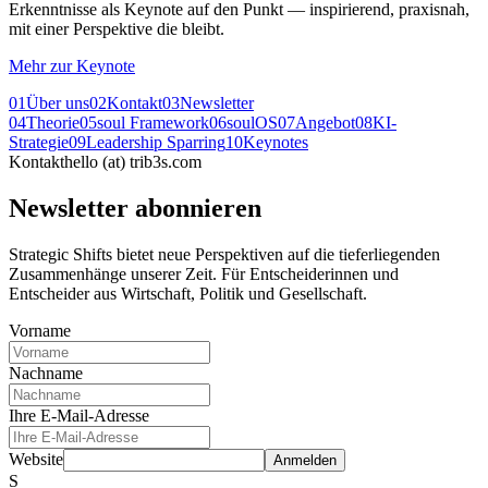
Erkenntnisse als Keynote auf den Punkt — inspirierend, praxisnah,
mit einer Perspektive die bleibt.
Mehr zur Keynote
01
Über uns
02
Kontakt
03
Newsletter
04
Theorie
05
soul Framework
06
soulOS
07
Angebot
08
KI-
Strategie
09
Leadership Sparring
10
Keynotes
Kontakt
hello (at) trib3s.com
Newsletter abonnieren
Strategic Shifts bietet neue Perspektiven auf die tieferliegenden
Zusammenhänge unserer Zeit. Für Entscheiderinnen und
Entscheider aus Wirtschaft, Politik und Gesellschaft.
Vorname
Nachname
Ihre E-Mail-Adresse
Website
Anmelden
S